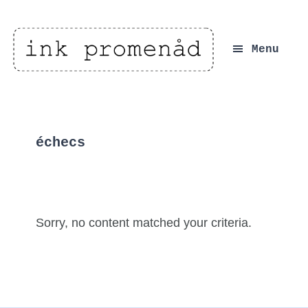
Skip
Skip
Skip
to
to
to
Main
ink
primary
content
footer
Menu
promenåd
navigation
navigation
échecs
Sorry, no content matched your criteria.